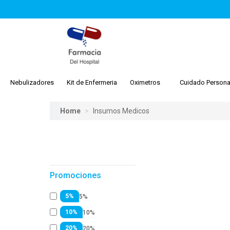
Nebulizadores
Kit de Enfermeria
Oximetros
Cuidado Persona
Home
Insumos Medicos
Promociones
5%
5%
10%
10%
20%
20%