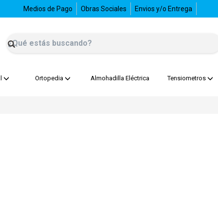
Medios de Pago
Obras Sociales
Envios y/o Entrega
l
Ortopedia
Almohadilla Eléctrica
Tensiometros