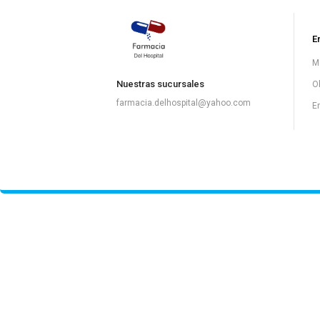
E
M
Nuestras sucursales
O
farmacia.delhospital@yahoo.com
E